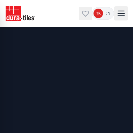
TR
EN