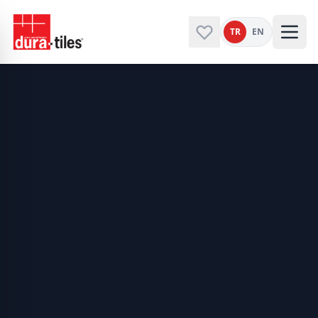
TR
EN