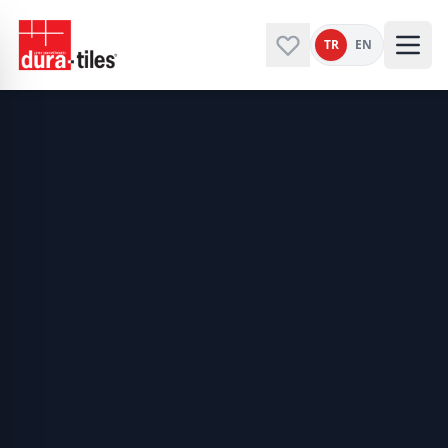
TR
EN