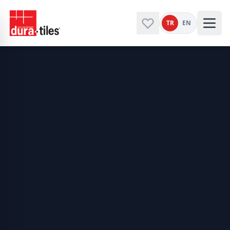
TR
EN